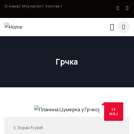
О нама
Мој налог
Контакт
Грчка
13
МАЈ
Зоран Ђукић