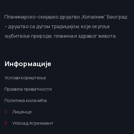
Планинарско-скијашко друштво „Копаоник“ Београд
– друштво са дугом традицијом, које окупља
љубитеље природе, планина и здравог живота.
Информације
Услови кориштења
Правила приватности
Политика колачића
Лиценце
Уплоад Агреемент