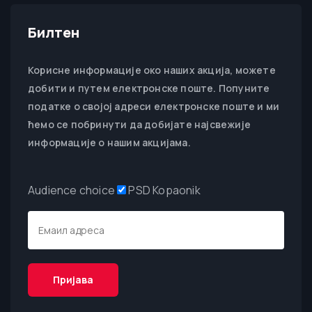
Билтен
Корисне информације око наших акција, можете
добити и путем електронске поште. Попуните
податке о својој адреси електронске поште и ми
ћемо се побринути да добијате најсвежије
информације о нашим акцијама.
Audience choice
PSD Kopaonik