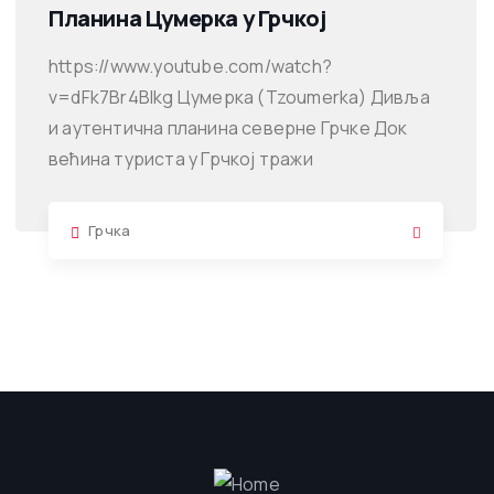
Планина Цумерка у Грчкој
https://www.youtube.com/watch?
v=dFk7Br4Blkg Цумерка (Tzoumerka) Дивља
и аутентична планина северне Грчке Док
већина туриста у Грчкој тражи
Грчка