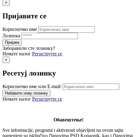
×
Пријавите се
Корисничко име
Лозинка
Заборавили сте лозинку?
Немате налог
Региструјте се
×
Ресетуј лозинку
Корисничко име или E-mail:
Немате налог
Региструјте се
Обавештење!
Sve informacije, programi i aktivnosti objavljeni na ovom sajtu
namenjeni su isključivo članovima PSD Kopaonik, kao i članovima