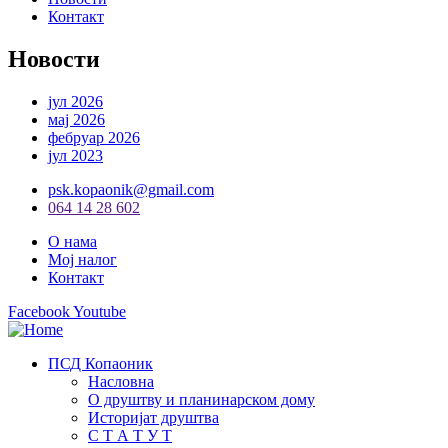
Контакт
Новости
јул 2026
мај 2026
фебруар 2026
јул 2023
psk.kopaonik@gmail.com
064 14 28 602
О нама
Мој налог
Контакт
Facebook
Youtube
ПСД Копаоник
Насловна
О друштву и планинарском дому
Историјат друштва
С Т А Т У Т