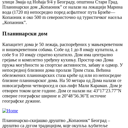
улици Змаја од Ноћаја 9/4 у Београду, општина Стари Град.
Планинарски дом „Копаоник” се налази на локацији Марина
вода (1720 m) непосредно поред асфалтног пута Брзеће—
Копаоник и око 500 m североисточно од туристичког насеља
„Копаоник”.
Планинарски дом
Капацитет дома је 50 лежаја, распоређених у мањекреветним
и вишекреветним собама. Собе од 1 до 8 имају купатила, а
собе 9 и 10 имају спратно купатило. Дом има централно
грејање и комплетно уређену кухињу. Простор око Дома
пружа могућности за спортске активности, забаву и одмор. У
непосредној близини дома пролази Трим стаза. Већина
обележених планинарских стаза креће од или из непосредне
близине планинарског дома. На 50 метара од Дома налази се
новосаграђени четворосед и ски-лифт Мали Караман. Дом је
отворен током целе године. Дом се налази на: 43°17’23.77”N
северне географске ширине и 20°48’56.36”E источне
географске дужине.
Планинарско-скијашко друштво „Копаоник“ Београд –
друштво са дугом традицијом, које окупља љубитеље