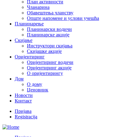
План активности
Чланарина
Обавештења чланству
Опште напомене и услови учешћа
Планинарење
Планинарски водичи
Планинарске акције
Скијање
Инструктори скијања
Скијашке акције
Оријентиринг
Оријентиринг водичи
Оријентиринг акције
О оријентирингу
Дом
О дому
Ценовник
Новости
Контакт
Пријава
Registracija