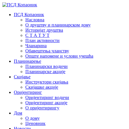
ПСД Копаоник
Насловна
О друштву и планинарском дому
Историјат друштва
С Т А Т У Т
План активности
Чланарина
Обавештења чланству
Опште напомене и услови учешћа
Планинарење
Планинарски водичи
Планинарске акције
Скијање
Инструктори скијања
Скијашке акције
Оријентиринг
Оријентиринг водичи
Оријентиринг акције
О оријентирингу
Дом
О дому
Ценовник
Новости