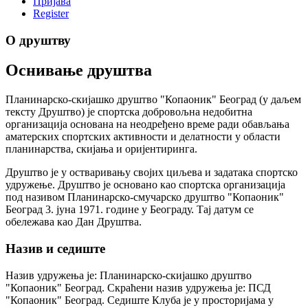
Пријава
Register
О друштву
Оснивање друштва
Планинарско-скијашко друштво "Копаоник" Београд (у даљем
тексту Друштво) је спортска добровољна недобитна
организација основана на неодређено време ради обављања
аматерских спортских активности и делатности у области
планинарства, скијања и оријентиринга.
Друштво је у остваривању својих циљева и задатака спортско
удружење. Друштво је основано као спортска организација
под називом Планинарско-смучарско друштво "Копаоник"
Београд 3. јуна 1971. године у Београду. Тај датум се
обележава као Дан Друштва.
Назив и седиште
Назив удружења је: Планинарско-скијашко друштво
"Копаоник" Београд. Скраћени назив удружења је: ПСД
"Копаоник" Београд. Седиште Клуба је у просторијама у