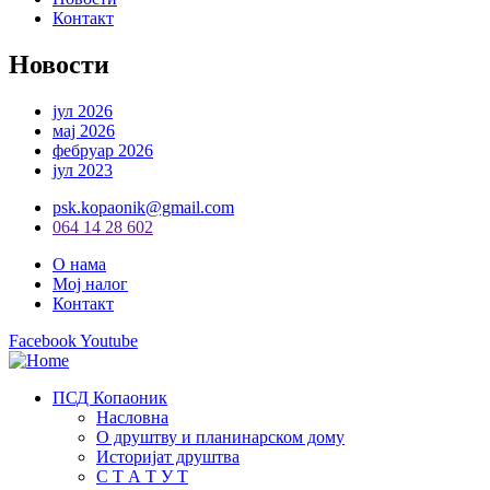
Контакт
Новости
јул 2026
мај 2026
фебруар 2026
јул 2023
psk.kopaonik@gmail.com
064 14 28 602
О нама
Мој налог
Контакт
Facebook
Youtube
ПСД Копаоник
Насловна
О друштву и планинарском дому
Историјат друштва
С Т А Т У Т