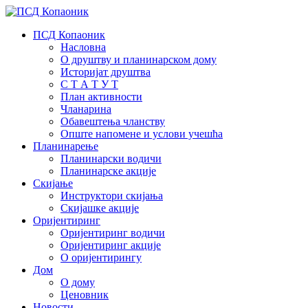
ПСД Копаоник
Насловна
О друштву и планинарском дому
Историјат друштва
С Т А Т У Т
План активности
Чланарина
Обавештења чланству
Опште напомене и услови учешћа
Планинарење
Планинарски водичи
Планинарске акције
Скијање
Инструктори скијања
Скијашке акције
Оријентиринг
Оријентиринг водичи
Оријентиринг акције
О оријентирингу
Дом
О дому
Ценовник
Новости