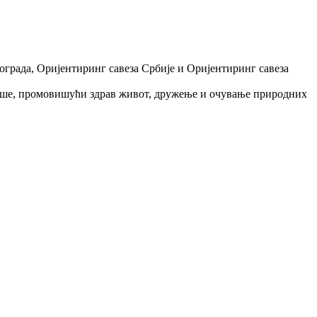
града, Оријентиринг савеза Србије и Оријентиринг савеза
јаше, промовишући здрав живот, дружење и очување природних