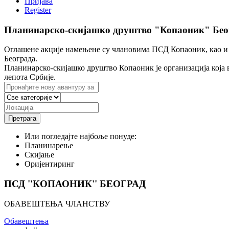
Пријава
Register
Планинарско-скијашко друштво "Копаоник" Бео
Оглашене акције намењене су члановима ПСД Копаоник, као и ч
Београда.
Планинарско-скијашко друштво Копаоник је организација која
лепота Србије.
Претрага
Или погледајте најбоље понуде:
Планинарење
Скијање
Оријентиринг
ПСД ''КОПАОНИК'' БЕОГРАД
ОБАВЕШТЕЊА ЧЛАНСТВУ
Обавештења