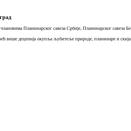
град
лановима Планинарског савеза Србије, Планинарског савеза Бео
 већ више деценија окупља љубитеље природе, планинаре и ски