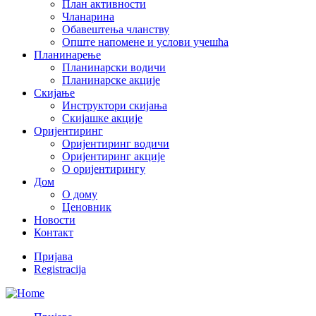
План активности
Чланарина
Обавештења чланству
Опште напомене и услови учешћа
Планинарење
Планинарски водичи
Планинарске акције
Скијање
Инструктори скијања
Скијашке акције
Оријентиринг
Оријентиринг водичи
Оријентиринг акције
О оријентирингу
Дом
О дому
Ценовник
Новости
Контакт
Пријава
Registracija