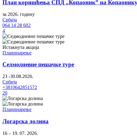
План коришћења СПД „Копаоник” на Копаонику 
за 2026. годину
Србија
064 14 28 602
4
Истакнута акција
Планинарење
Седмодневне пешачке туре
23 -30.08.2026.
Србија
+3810642851572
20
Планинарење
Логарска долина
16 – 19. 07. 2026.