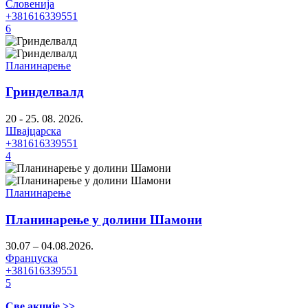
Словенија
+381616339551
6
Планинарење
Гринделвалд
20 - 25. 08. 2026.
Швајцарска
+381616339551
4
Планинарење
Планинарење у долини Шамони
30.07 – 04.08.2026.
Француска
+381616339551
5
Све акције >>