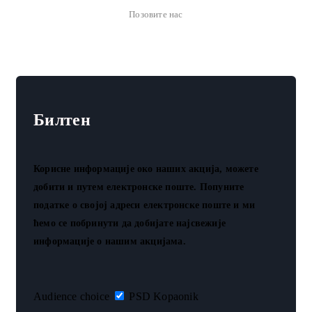
Позовите нас
064 14 28 602
Билтен
Корисне информације око наших акција, можете
добити и путем електронске поште. Попуните
податке о својој адреси електронске поште и ми
ћемо се побринути да добијате најсвежије
информације о нашим акцијама.
Audience choice
PSD Kopaonik