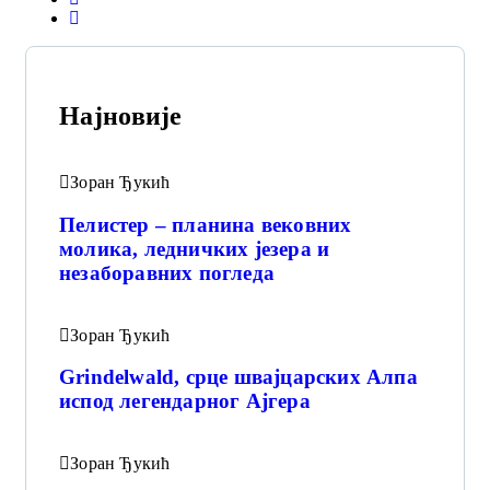
Најновије
Зоран Ђукић
Пелистер – планина вековних
молика, ледничких језера и
незаборавних погледа
Зоран Ђукић
Grindelwald, срце швајцарских Алпа
испод легендарног Ајгера
Зоран Ђукић