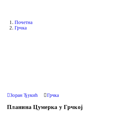
Почетна
Грчка
Зоран Ђукић
Грчка
Планина Цумерка у Грчкој