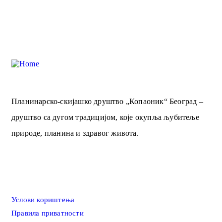
Планинарско-скијашко друштво „Копаоник“ Београд –
друштво са дугом традицијом, које окупља љубитеље
природе, планина и здравог живота.
Информације
Услови кориштења
Правила приватности