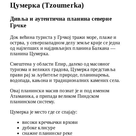
Цумерка (Tzoumerka)
Дивља и аутентична планина северне
Грчке
Док већина туриста у Грчкој тражи море, плаже и
острва, у северозападном делу земље крије се једна
од најлепших и најдивљијих планина Балкана —
планина Цумерка.
Смештена у области Епир, далеко од масовног
туризма и великих градова, Цумерка представља
прави рај за љубитеље природе, планинарења,
водопада, кањона и традиционалних камених села.
Овај планински масив познат је и под именом
Атаманика, а припада великом Пиндском
планинском систему.
Цумерка је место где се спајају:
високи кречњачки врхови
дубоке клисуре
снажне планинске реке