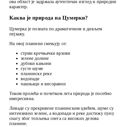
ова област је задржала аутентичан изглед и природни
карактер.
Каква је природа на Цумерки?
Цумерка је позната по драматичном и дивљем
пејзажу.
На овој планини смењују се:
стрми кречњачки врхови
зелене долине
дубоки кањони
густе шуме
планинске реке
водопади
пашњаци и висоравни
Током пролећа и почетком лета природа је посебно
импресивна.
Ливаде су прекривене планинским цвећем, шуме су
интензивно зелене, а водопади и реке достижу пуну
снагу због топљења снега са високих делова
планине.