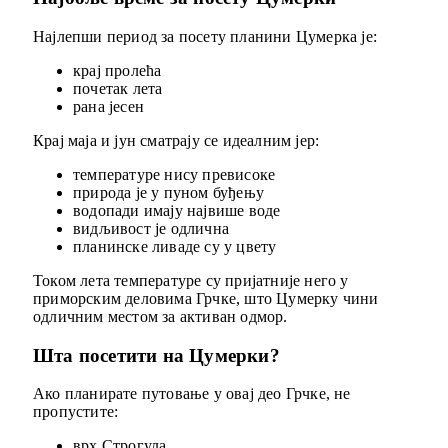
Најлепши период за посету планини Цумерка је:
крај пролећа
почетак лета
рана јесен
Крај маја и јун сматрају се идеалним јер:
температуре нису превисоке
природа је у пуном буђењу
водопади имају највише воде
видљивост је одлична
планинске ливаде су у цвету
Током лета температуре су пријатније него у
приморским деловима Грчке, што Цумерку чини
одличним местом за активан одмор.
Шта посетити на Цумерки?
Ако планирате путовање у овај део Грчке, не
пропустите:
врх Строгула