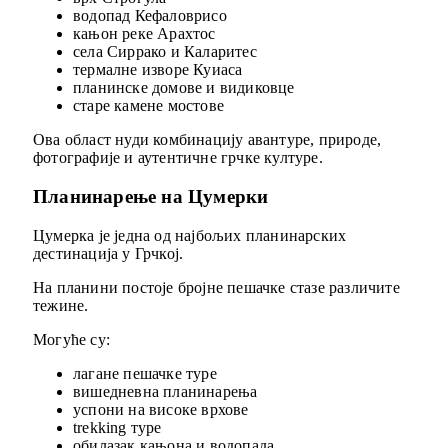
водопад Кефаловрисо
кањон реке Арахтос
села Сиррако и Каларитес
термалне изворе Куиаса
планинске домове и видиковце
старе камене мостове
Ова област нуди комбинацију авантуре, природе,
фотографије и аутентичне грчке културе.
Планинарење на Цумерки
Цумерка је једна од најбољих планинарских
дестинација у Грчкој.
На планини постоје бројне пешачке стазе различите
тежине.
Могуће су:
лагане пешачке туре
вишедневна планинарења
успони на високе врхове
trekking туре
обилазак кањона и водопада