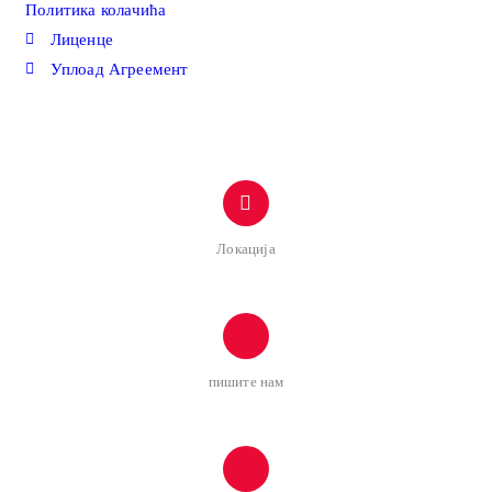
Политика колачића
Лиценце
Уплоад Агреемент
Контакт
Локација
Змаја од Ноћаја 9/IV 11000 Београд, Србија
пишите нам
psk.kopaonik@gmail.com