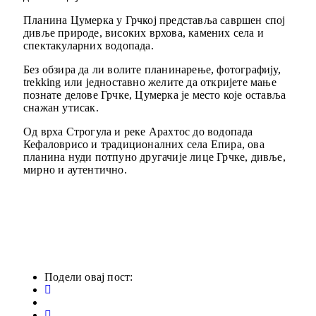
Планина Цумерка у Грчкој представља савршен спој
дивље природе, високих врхова, камених села и
спектакуларних водопада.
Без обзира да ли волите планинарење, фотографију,
trekking или једноставно желите да откријете мање
познате делове Грчке, Цумерка је место које оставља
снажан утисак.
Од врха Строгула и реке Арахтос до водопада
Кефаловрисо и традиционалних села Епира, ова
планина нуди потпуно другачије лице Грчке, дивље,
мирно и аутентично.
Подели овај пост: