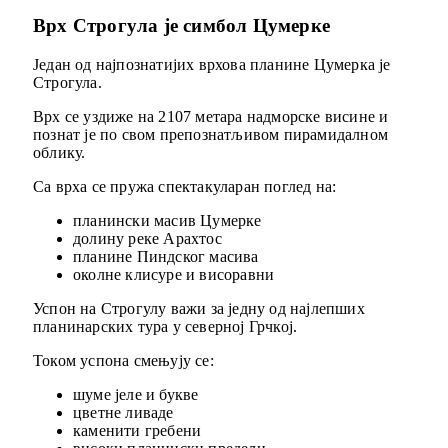
Врх Строгула je симбол Цумерке
Један од најпознатијих врхова планине Цумерка је
Строгула.
Врх се уздиже на 2107 метара надморске висине и
познат је по свом препознатљивом пирамидалном
облику.
Са врха се пружа спектакуларан поглед на:
планински масив Цумерке
долину реке Арахтос
планине Пиндског масива
околне клисуре и висоравни
Успон на Строгулу важи за једну од најлепших
планинарских тура у северној Грчкој.
Током успона смењују се:
шуме јеле и букве
цветне ливаде
каменити гребени