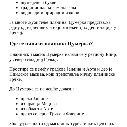
шуме јеле и букве
традиционална камена села
водопади и природни извори
За многе љубитеље планина, Цумерка представља
једну од најлепших и најпотцењенијих дестинација у
Грчкој.
Где се налази планина Цумерка?
Планински масив Цумерка налази се у региону Епир,
у северозападној Грчкој.
Простире се између градова Јањина и Арта и део је
Пиндског масива, који представља кичму планинске
Грчке.
До Цумерке се најчешће долази:
преко Јањине
из правца Мецова
из области Арте
преко северне Грчке и Флорине
Због удаљености од масовних туристичких центара,