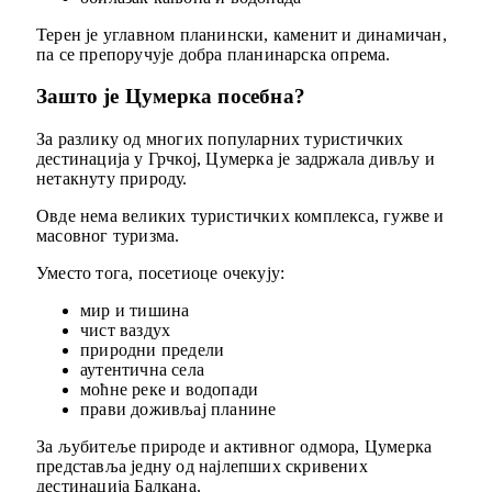
Терен је углавном планински, каменит и динамичан,
па се препоручује добра планинарска опрема.
Зашто је Цумерка посебна?
За разлику од многих популарних туристичких
дестинација у Грчкој, Цумерка је задржала дивљу и
нетакнуту природу.
Овде нема великих туристичких комплекса, гужве и
масовног туризма.
Уместо тога, посетиоце очекују:
мир и тишина
чист ваздух
природни предели
аутентична села
моћне реке и водопади
прави доживљај планине
За љубитеље природе и активног одмора, Цумерка
представља једну од најлепших скривених
дестинација Балкана.