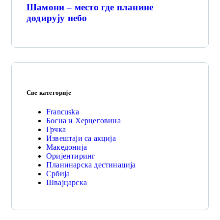
Шамони – место где планине
додирују небо
Све категорије
Francuska
Босна и Херцеговина
Грчка
Извештаји са акција
Македонија
Оријентиринг
Планинарска дестинација
Србија
Швајцарска