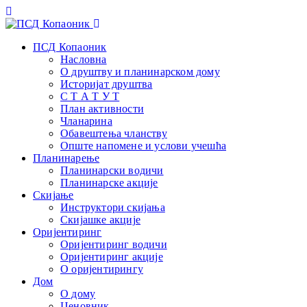
ПСД Копаоник
Насловна
О друштву и планинарском дому
Историјат друштва
С Т А Т У Т
План активности
Чланарина
Обавештења чланству
Опште напомене и услови учешћа
Планинарење
Планинарски водичи
Планинарске акције
Скијање
Инструктори скијања
Скијашке акције
Оријентиринг
Оријентиринг водичи
Оријентиринг акције
О оријентирингу
Дом
О дому
Ценовник