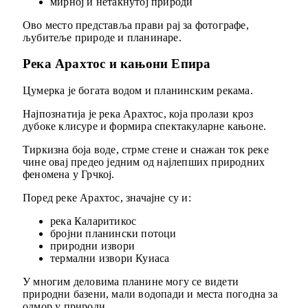
мирној и нетакнутој природи
Ово место представља прави рај за фотографе,
љубитеље природе и планинаре.
Река Арахтос и кањони Епира
Цумерка је богата водом и планинским рекама.
Најпознатија је река Арахтос, која пролази кроз
дубоке клисуре и формира спектакуларне кањоне.
Тиркизна боја воде, стрме стене и снажан ток реке
чине овај предео једним од најлепших природних
феномена у Грчкој.
Поред реке Арахтос, значајне су и:
река Каларитикос
бројни планински потоци
природни извори
термални извори Куиаса
У многим деловима планине могу се видети
природни базени, мали водопади и места погодна за
одмор у природи.