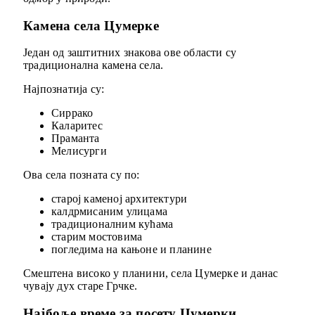
Камена села Цумерке
Један од заштитних знакова ове области су
традиционална камена села.
Најпознатија су:
Сиррако
Каларитес
Праманта
Мелисурги
Ова села позната су по:
старој каменој архитектури
калдрмисаним улицама
традиционалним кућама
старим мостовима
погледима на кањоне и планине
Смештена високо у планини, села Цумерке и данас
чувају дух старе Грчке.
Најбоље време за посету Цумерки