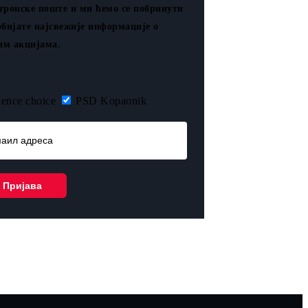
тронске поште и ми ћемо се побринути
обијате најсвежије информације о
м акцијама.
ence choice
PSD Kopaonik