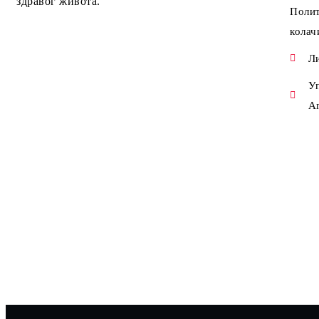
здравог живота.
Поли
колач
Л
У
А