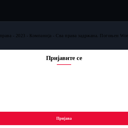
права - 2023 - Компанија - Сва права задржана. Погоњен Wor
Пријавите се