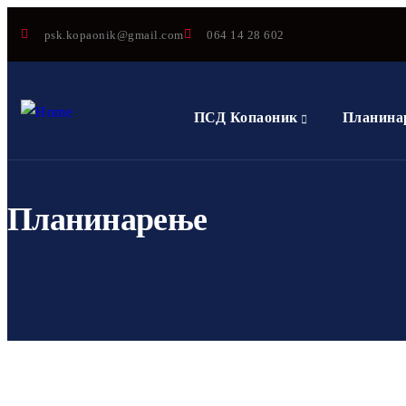
psk.kopaonik@gmail.com
064 14 28 602
ПСД Копаоник
Планина
Планинарење