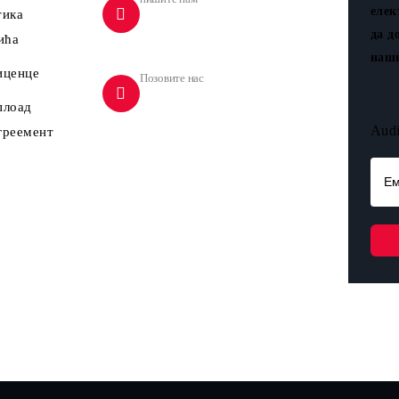
елек
тика
psk.kopaonik@gmail.com
да д
ића
наши
иценце
Позовите нас
плоад
064 14 28 602
Audi
греемент