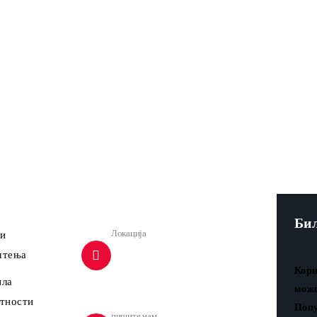
ормације
Контакт
Би
Локација
и
штења
Змаја од Ноћаја 9/IV 11000
Кори
Београд, Србија
ила
може
тности
Попу
пишите нам