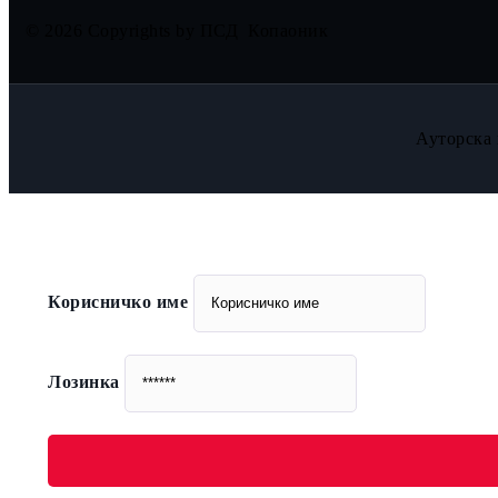
© 2026 Copyrights by ПСД Копаоник
Ауторска 
Корисничко име
Лозинка