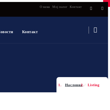
×
×
О нама
Мој налог
Контакт
овости
Контакт
Насловна
Listing