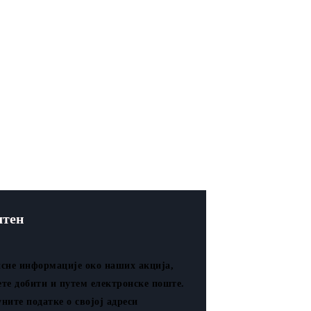
лтен
сне информације око наших акција,
те добити и путем електронске поште.
ните податке о својој адреси