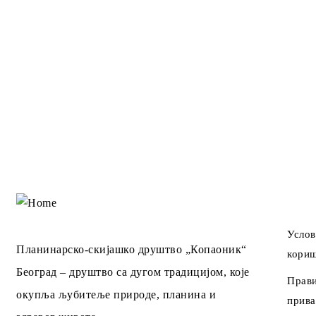
Инф
Услов
Планинарско-скијашко друштво „Копаоник“
кори
Београд – друштво са дугом традицијом, које
Прав
окупља љубитеље природе, планина и
прива