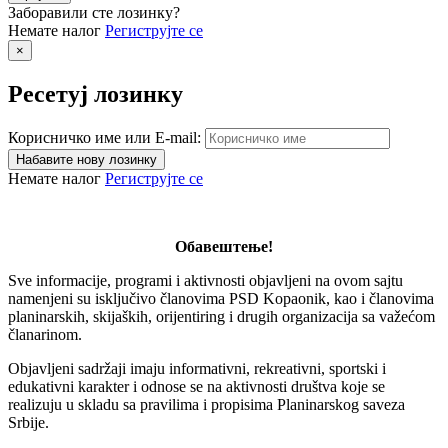
Заборавили сте лозинку?
Немате налог
Региструјте се
×
Ресетуј лозинку
Корисничко име или E-mail:
Немате налог
Региструјте се
Обавештење!
Sve informacije, programi i aktivnosti objavljeni na ovom sajtu
namenjeni su isključivo članovima PSD Kopaonik, kao i članovima
planinarskih, skijaških, orijentiring i drugih organizacija sa važećom
članarinom.
Objavljeni sadržaji imaju informativni, rekreativni, sportski i
edukativni karakter i odnose se na aktivnosti društva koje se
realizuju u skladu sa pravilima i propisima Planinarskog saveza
Srbije.