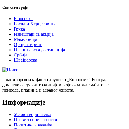
Све категорије
Francuska
Босна и Херцеговина
Грчка
Извештаји са акција
Македонија
Оријентиринг
Планинарска дестинација
Србија
Швајцарска
Планинарско-скијашко друштво „Копаоник“ Београд –
друштво са дугом традицијом, које окупља љубитеље
природе, планина и здравог живота.
Информације
Услови кориштења
Правила приватности
Политика колачића