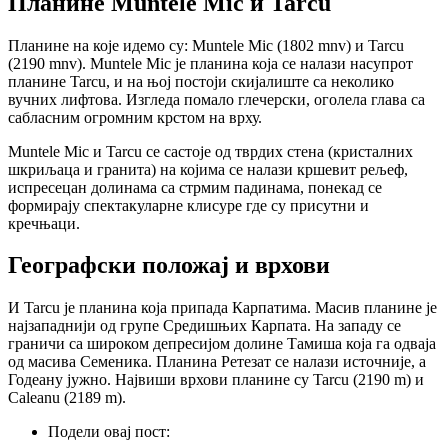
Планине Muntele Mic и Tarcu
Планине на које идемо су: Muntele Mic (1802 mnv) и Tarcu
(2190 mnv). Muntele Mic је планина која се налази насупрот
планине Tarcu, и на њој постоји скијалиште са неколико
вучних лифтова. Изгледа помало глечерски, оголела глава са
сабласним огромним крстом на врху.
Muntele Mic и Tarcu се састоје од тврдих стена (кристалних
шкриљаца и гранита) на којима се налази кршевит рељеф,
испресецан долинама са стрмим падинама, понекад се
формирају спектакуларне клисуре где су присутни и
кречњаци.
Географски положај и врхови
И Tarcu је планина која припада Карпатима. Масив планине је
најзападнији од групе Средишњих Карпата. На западу се
граничи са широком депресијом долине Тамиша која га одваја
од масива Семеника. Планина Ретезат се налази источније, а
Годеану јужно. Највиши врхови планине су Tarcu (2190 m) и
Caleanu (2189 m).
Подели овај пост: