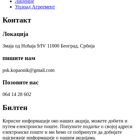
Лиценце
Уплоад Агреемент
Контакт
Локација
Змаја од Ноћаја 9/IV 11000 Београд, Србија
пишите нам
psk.kopaonik@gmail.com
Позовите нас
064 14 28 602
Билтен
Корисне информације око наших акција, можете добити и
путем електронске поште. Попуните податке о својој адреси
електронске поште и ми ћемо се побринути да добијате
најсвежије информације о нашим акцијама.