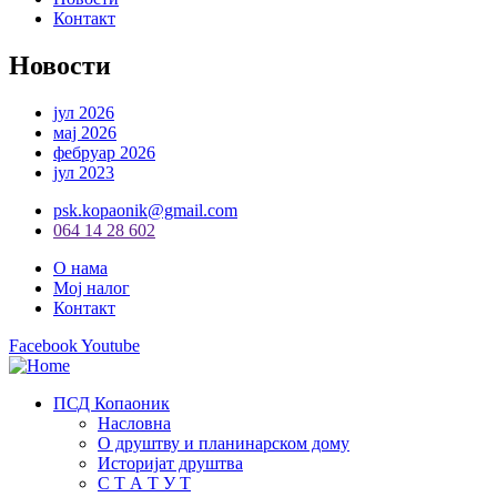
Контакт
Новости
јул 2026
мај 2026
фебруар 2026
јул 2023
psk.kopaonik@gmail.com
064 14 28 602
О нама
Мој налог
Контакт
Facebook
Youtube
ПСД Копаоник
Насловна
О друштву и планинарском дому
Историјат друштва
С Т А Т У Т