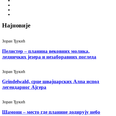
Најновије
Зоран Ђукић
Пелистер – планина вековних молика,
ледничких језера и незаборавних погледа
Зоран Ђукић
Grindelwald, срце швајцарских Алпа испод
легендарног Ајгера
Зоран Ђукић
Шамони – место где планине додирују небо