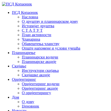
ПСД Копаоник
Насловна
О друштву и планинарском дому
Историјат друштва
С Т А Т У Т
План активности
Чланарина
Обавештења чланству
Опште напомене и услови учешћа
Планинарење
Планинарски водичи
Планинарске акције
Скијање
Инструктори скијања
Скијашке акције
Оријентиринг
Оријентиринг водичи
Оријентиринг акције
О оријентирингу
Дом
О дому
Ценовник
Новости