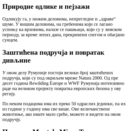
Природне одлике и пејзажи
Одликују га, у нижим деловима, непрегледне и „здраве“
шуме. У вишим деловима, на гребенима који се лагано
успињу ка врховима, налазе се пашњаци, који су у зимском
периоду, за време лепих дана, прекривени снегом и обасјани
сунцем.
Заштићена подручја и повратак
дивљине
У овом делу Румуније постоји велики број заштићених
подручја, који су под окриљем мреже Natura 2000. Од пре
десет година Rewilding Europe и WWF Румунија интензивно
раде на великом пројекту повратка европских бизона у ову
регију.
По неким подацима има их преко 50 одраслих јединки, па их
из године у годину има све више. Ове величанствене
животиње, ако имате мало среће, можете и видети на овом
подручју.