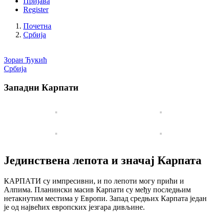
Пријава
Register
Почетна
Србија
Зоран Ђукић
Србија
Западни Карпати
Јединствена лепота и значај Карпата
КАРПАТИ су импресивни, и по лепоти могу прићи и
Алпима. Планински масив Карпати су међу последњим
нетакнутим местима у Европи. Запад средњих Карпата један
је од највећих европских језгара дивљине.