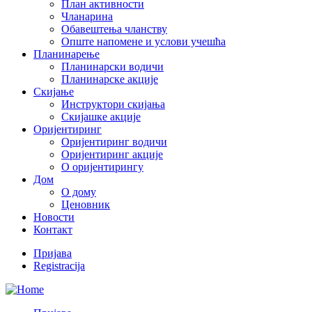
План активности
Чланарина
Обавештења чланству
Опште напомене и услови учешћа
Планинарење
Планинарски водичи
Планинарске акције
Скијање
Инструктори скијања
Скијашке акције
Оријентиринг
Оријентиринг водичи
Оријентиринг акције
О оријентирингу
Дом
О дому
Ценовник
Новости
Контакт
Пријава
Registracija