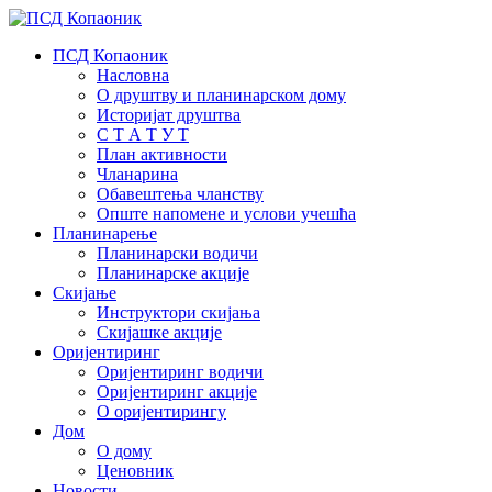
ПСД Копаоник
Насловна
О друштву и планинарском дому
Историјат друштва
С Т А Т У Т
План активности
Чланарина
Обавештења чланству
Опште напомене и услови учешћа
Планинарење
Планинарски водичи
Планинарске акције
Скијање
Инструктори скијања
Скијашке акције
Оријентиринг
Оријентиринг водичи
Оријентиринг акције
О оријентирингу
Дом
О дому
Ценовник
Новости