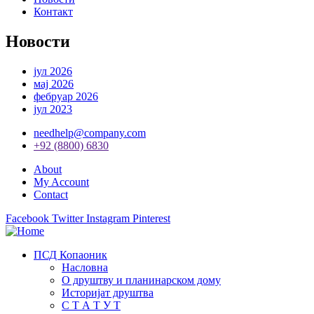
Контакт
Новости
јул 2026
мај 2026
фебруар 2026
јул 2023
needhelp@company.com
+92 (8800) 6830
About
My Account
Contact
Facebook
Twitter
Instagram
Pinterest
ПСД Копаоник
Насловна
О друштву и планинарском дому
Историјат друштва
С Т А Т У Т