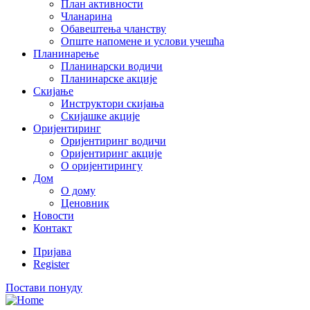
План активности
Чланарина
Обавештења чланству
Опште напомене и услови учешћа
Планинарење
Планинарски водичи
Планинарске акције
Скијање
Инструктори скијања
Скијашке акције
Оријентиринг
Оријентиринг водичи
Оријентиринг акције
О оријентирингу
Дом
О дому
Ценовник
Новости
Контакт
Пријава
Register
Постави понуду