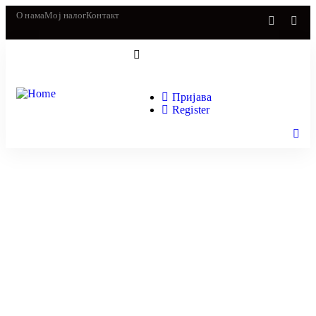
О нама
Мој налог
Контакт
Пријава
Register